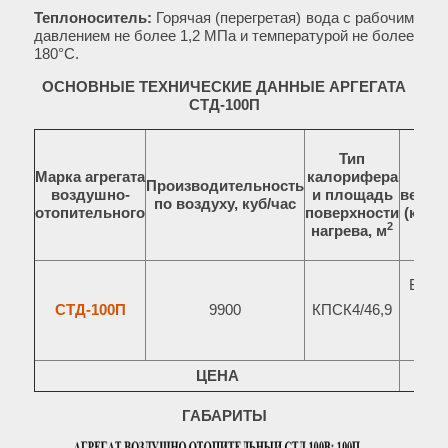
Теплоноситель:
Горячая (перегретая) вода с рабочим
давлением не более 1,2 МПа и температурой не более
180°C.
ОСНОВНЫЕ ТЕХНИЧЕСКИЕ ДАННЫЕ АРГЕГАТА
СТД-100П
Тип
Марка агрегата
калорифера
Т
Производительность
воздушно-
и площадь
венти
по воздуху, куб/час
отопительного
поверхности
(кВт/
2
нагрева, м
ВО 06
5
СТД-100П
9900
КПСК4/46,9
1,1/
ЦЕНА
ГАБАРИТЫ