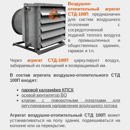
Воздушно-
отопительный агрегат
СТД-100П
предназначен
для систем воздушного
отопления с
сосредоточенной
подачей теплого воздуха
в промышленных и
общественных зданиях,
гаражах и т.п.
Через
агрегат СТД-100П
циркулирует воздух,
забираемый из помещений и возвращаемый им.
В состав агрегата воздушно-отопительного СТД
100П входят:
паровой калорифер КПСК
осевой вентилятор ВО
клапан с поворотными лопатками для
регулирования направления воздушного потока
Агрегат воздушно-отопительный СТД 100П
может
устанавливаться на полу здания, подвешиваться на
колонне или за перекрытие.