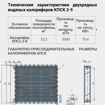
Технические характеристики двухрядных
водяных калориферов КПСК 2-9
Производ-
Площадь
Производ-
ть
Чис
Условное
поверхности
ть
по
обозначение
теплообмена,
по теплу,
воздуху,
тепл
2
м
КВт
3
м
/ч
Калорифер
15,3
5000
79,4
КПСк 2-9
ГАБАРИТНО-ПРИСОЕДИНИТЕЛЬНЫЕ РАЗМЕРЫ
КАЛОРИФЕРОВ КПСК