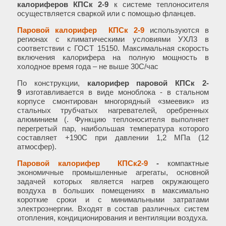
калориферов КПСк 2-9
к системе теплоносителя
осуществляется сваркой или с помощью фланцев.
Паровой калорифер КП
C
к 2-9
используются в
регионах с климатическими условиями УХЛ3 в
соответствии с ГОСТ 15150. Максимальная скорость
включения калорифера на полную мощность в
холодное время года – не выше 30С/час
По конструкции,
калорифер паровой КПСк 2-
9
изготавливается в виде моноблока - в стальном
корпусе смонтирован многорядный «змеевик» из
стальных трубчатых нагревателей, оребренных
алюминием (. Функцию теплоносителя выполняет
перегретый пар, наибольшая температура которого
составляет +190С при давлении 1,2 МПа (12
атмосфер).
Паровой калорифер КП
C
к2-9
-
компактные
экономичные промышленные агрегаты, основной
задачей которых является нагрев окружающего
воздуха в больших помещениях в максимально
короткие сроки и с минимальными затратами
электроэнергии. Входят в состав различных систем
отопления, кондиционирования и вентиляции воздуха.