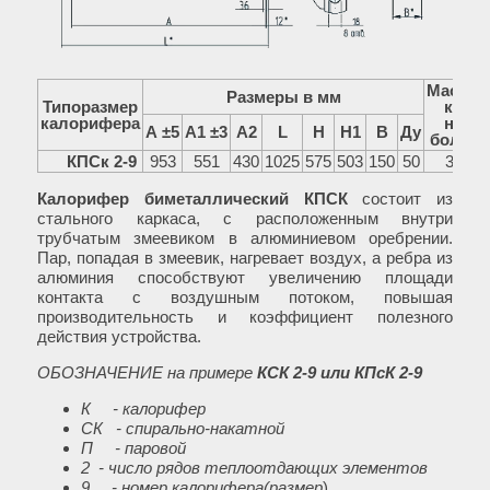
Macca,
Размеры в мм
Типоразмер
кг,
калорифера
не
А ±5
A1 ±3
А2
L
Н
H1
В
Ду
более
КПСк 2-9
953
551
430
1025
575
503
150
50
35
Калорифер биметаллический КПСК
состоит из
стального каркаса, с расположенным внутри
трубчатым змеевиком в алюминиевом оребрении.
Пар, попадая в змеевик, нагревает воздух, а ребра из
алюминия способствуют увеличению площади
контакта с воздушным потоком, повышая
производительность и коэффициент полезного
действия устройства.
ОБОЗНАЧЕНИЕ на примере
КСК 2-9 или КПсК 2-9
К - калорифер
СК - спирально-накатной
П - паровой
2 - число рядов теплоотдающих элементов
9 - номер калорифера(размер
)