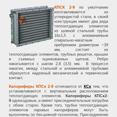
К
ПС
К 2-9
по умолчанию
изготавливаются из
углеродистой стали, в своей
конструкции имеют два ряда
теплоотдающих элементов
из шовной стальной трубы
16х1,5 с алюминиевым
спирально-накатным
оребрением диаметром ~39
мм, состоят из
теплоотдающих элементов, трубных решеток, крышек
и съемных оцинкованных щитков. Ребро
накатывается с шагом 2,8 (3,5) мм. В процессе
накатки, между стальной и алюминиевой трубками
образуется надежный механический и термический
контакт.
Калориферы КПСк 2-9
отличаются от
КСк
тем, что
устанавливаются с вертикальным расположением
теплоотдающих элементов.
Калориферы КПСк2-
9
одноходовые, и имеют присоединительные патрубки
с обеих сторон. Кроме того, трубки теплоотдающих
элементов паровых калориферов могут быть
выполнены по бесшовной технологии. Присоединение